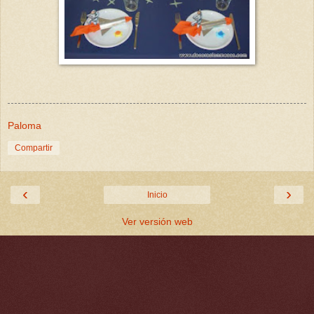
Paloma
Compartir
‹
›
Inicio
Ver versión web