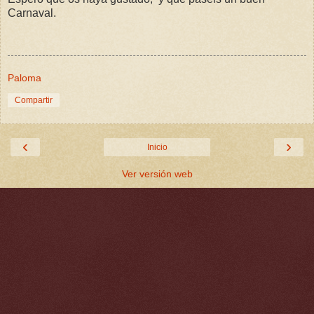
Carnaval.
Paloma
Compartir
‹
›
Inicio
Ver versión web